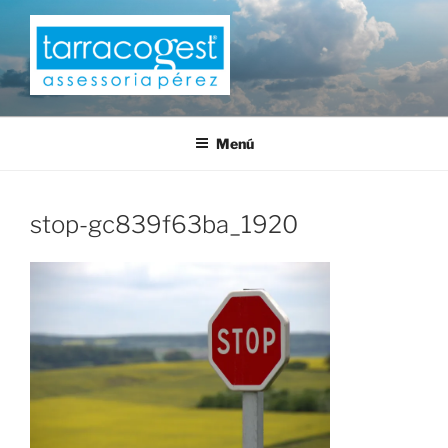
Saltar
al
contenido
TARRACOGEST
Menú
stop-gc839f63ba_1920