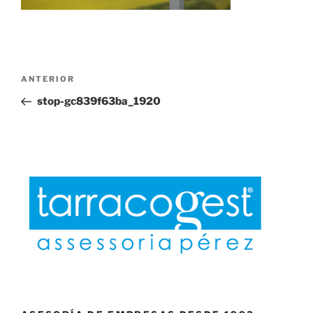
Navegación
Entrada
ANTERIOR
de
anterior:
stop-gc839f63ba_1920
entradas