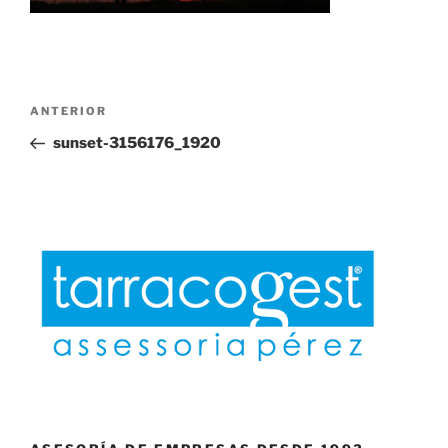
Navegación
Entrada
ANTERIOR
de
anterior:
sunset-3156176_1920
entradas