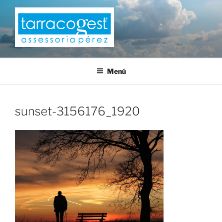
Saltar
al
contenido
TARRACOGEST
Menú
sunset-3156176_1920