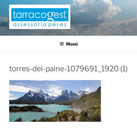
Saltar
al
contenido
TARRACOGEST
Menú
torres-del-paine-1079691_1920 (1)