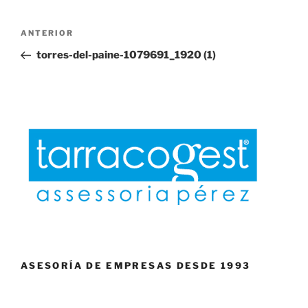
Navegación
Entrada
ANTERIOR
de
anterior:
torres-del-paine-1079691_1920 (1)
entradas
ASESORÍA DE EMPRESAS DESDE 1993