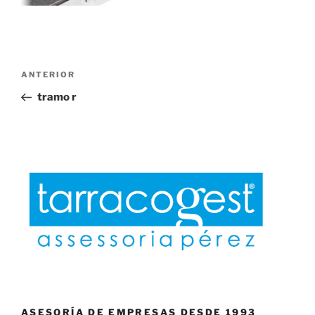
Navegación
Entrada
ANTERIOR
de
anterior:
tramo r
entradas
ASESORÍA DE EMPRESAS DESDE 1993