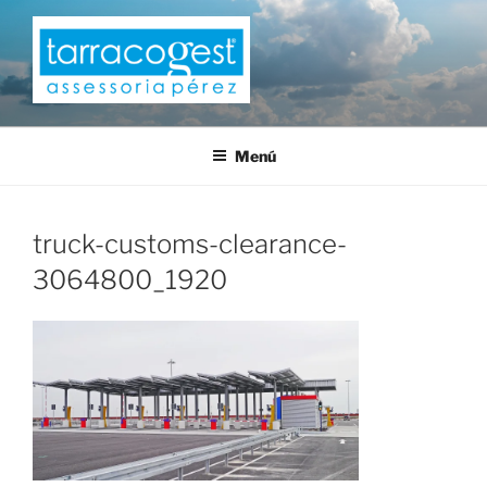
Saltar
al
contenido
TARRACOGEST
Menú
truck-customs-clearance-
3064800_1920