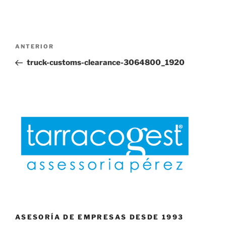
Navegación
Entrada
ANTERIOR
de
anterior:
truck-customs-clearance-3064800_1920
entradas
ASESORÍA DE EMPRESAS DESDE 1993