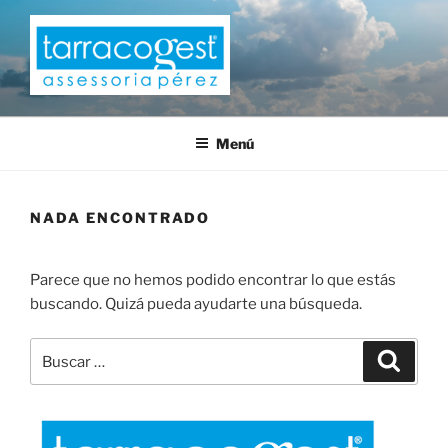
Saltar
al
contenido
TARRACOGEST
Menú
NADA ENCONTRADO
Parece que no hemos podido encontrar lo que estás
buscando. Quizá pueda ayudarte una búsqueda.
Buscar
Buscar
por: