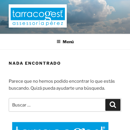
Saltar
al
contenido
TARRACOGEST
Menú
NADA ENCONTRADO
Parece que no hemos podido encontrar lo que estás
buscando. Quizá pueda ayudarte una búsqueda.
Buscar
Buscar
por: