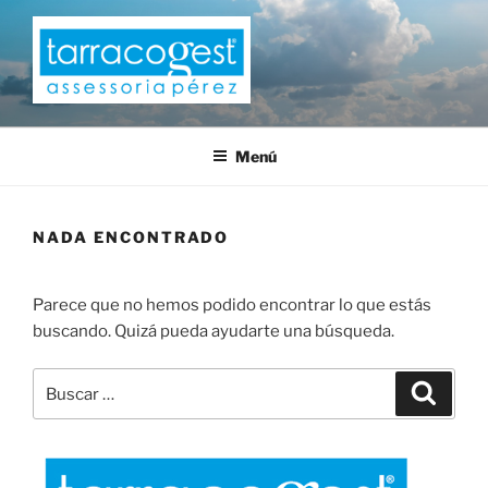
Saltar
al
contenido
TARRACOGEST
Menú
NADA ENCONTRADO
Parece que no hemos podido encontrar lo que estás
buscando. Quizá pueda ayudarte una búsqueda.
Buscar
Buscar
por: