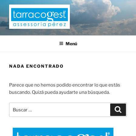
Saltar
al
contenido
TARRACOGEST
Menú
NADA ENCONTRADO
Parece que no hemos podido encontrar lo que estás
buscando. Quizá pueda ayudarte una búsqueda.
Buscar
Buscar
por: