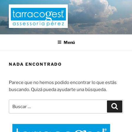
Saltar
al
contenido
TARRACOGEST
Menú
NADA ENCONTRADO
Parece que no hemos podido encontrar lo que estás
buscando. Quizá pueda ayudarte una búsqueda.
Buscar
Buscar
por: