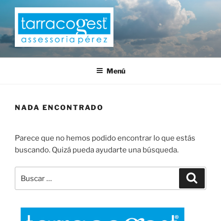
Saltar
al
contenido
TARRACOGEST
Menú
NADA ENCONTRADO
Parece que no hemos podido encontrar lo que estás
buscando. Quizá pueda ayudarte una búsqueda.
Buscar
Buscar
por: