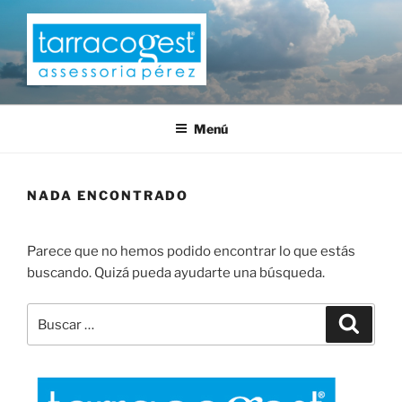
Saltar
al
contenido
TARRACOGEST
Menú
NADA ENCONTRADO
Parece que no hemos podido encontrar lo que estás
buscando. Quizá pueda ayudarte una búsqueda.
Buscar
Buscar
por: