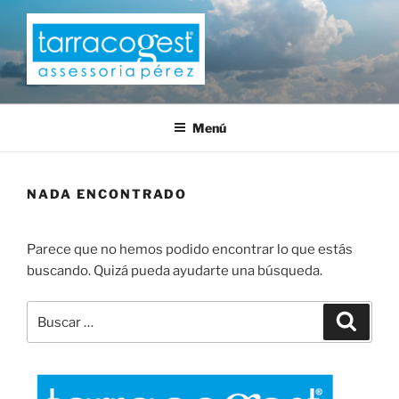
Saltar
al
contenido
TARRACOGEST
Menú
NADA ENCONTRADO
Parece que no hemos podido encontrar lo que estás
buscando. Quizá pueda ayudarte una búsqueda.
Buscar
Buscar
por: