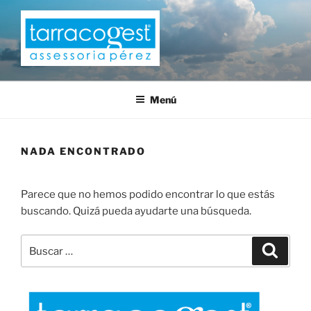
Saltar
al
contenido
TARRACOGEST
Menú
NADA ENCONTRADO
Parece que no hemos podido encontrar lo que estás
buscando. Quizá pueda ayudarte una búsqueda.
Buscar
Buscar
por: