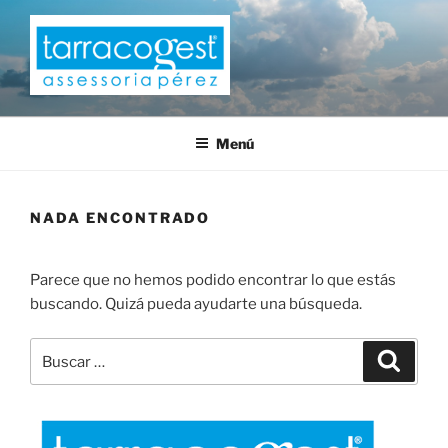
Saltar
al
contenido
TARRACOGEST
Menú
NADA ENCONTRADO
Parece que no hemos podido encontrar lo que estás
buscando. Quizá pueda ayudarte una búsqueda.
Buscar
Buscar
por: