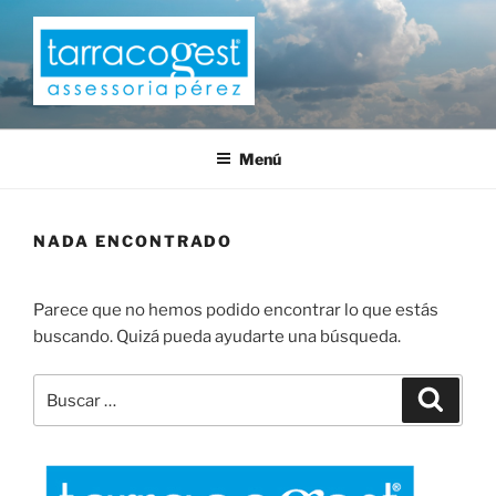
Saltar
al
contenido
TARRACOGEST
Menú
NADA ENCONTRADO
Parece que no hemos podido encontrar lo que estás
buscando. Quizá pueda ayudarte una búsqueda.
Buscar
Buscar
por: